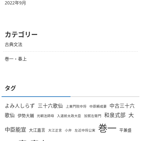
2022年9月
カテゴリー
古典文法
巻一・春上
タグ
よみ人しらず
三十六歌仙
中古三十六
上東門院中将
中原頼成妻
大
和泉式部
歌仙
伊勢大輔
光朝法師母
入道前太政大臣
加賀左衛門
巻一
中臣能宣
大江嘉言
平兼盛
大江正言
小弁
左近中将公実