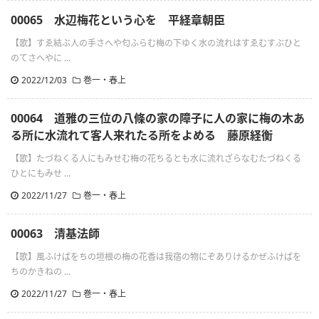
00065 水辺梅花という心を 平経章朝臣
【歌】すゑ結ぶ人の手さへや匂ふらむ梅の下ゆく水の流れはすゑむすぶひと
のてさへやに ...
2022/12/03
巻一・春上
00064 道雅の三位の八條の家の障子に人の家に梅の木あ
る所に水流れて客人来れたる所をよめる 藤原経衡
【歌】たづねくる人にもみせむ梅の花ちるとも水に流れざらなむたづねくる
ひとにもみせ ...
2022/11/27
巻一・春上
00063 清基法師
【歌】風ふけばをちの垣根の梅の花香は我宿の物にぞありけるかぜふけばを
ちのかきねの ...
2022/11/27
巻一・春上