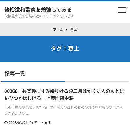
後拾遺和歌集を勉強してみる
後拾遺和歌集を読み進めていこうと思います
ホーム
›
春上
タグ：春上
記事一覧
00066 長楽寺にすみ侍りける頃二月ばかりに人のもとに
いひつかはしける 上東門院中将
【歌】思ひやれ霞こめたる山里に花まつほどの春のつれづれおもひやれかす
みこめたるや ...
2023/03/01
巻一・春上