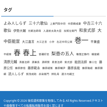
タグ
よみ人しらず
三十六歌仙
中古三十六
上東門院中将
中原頼成妻
大
和泉式部
歌仙
伊勢大輔
光朝法師母
入道前太政大臣
加賀左衛門
巻一
中臣能宣
大江嘉言
平兼盛
大江正言
小弁
左近中将公実
春
春上
梨壺の五人
平経章
曾禰好忠
権僧正静円
橘俊綱
清原元輔
能因法師
藤
清基法師
源兼長
源師賢
素意法師
紫式部
藤三位
原公任
藤原範永
藤原長能
藤原節信
藤原経衡
藤原輔尹
藤原隆経
藤原顕
読人しらず
綱
賀茂成助
赤染衛門
辨乳母
選子内親王
Copyright © 2026
後拾遺和歌集を勉強してみる
All Rights Reserved.
テキスト
や画像等すべての転載転用販売を固く禁じます