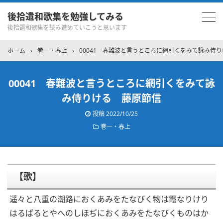
後拾遺和歌集を勉強してみる
後拾遺和歌集を読み進めていこうと思います
ホーム
›
巻一・春上
›
00041 春難波と言うところに網引くをみて詠み侍
00041 春難波と言うところに網引くをみて詠
み侍りける 藤原節信
投稿
2022/10/25
巻一・春上
【歌】
遥々と八重の潮路におくあみをたなびく物は霞なりけり
はるばるとやへのしほぢにおくあみをたなびくものはか