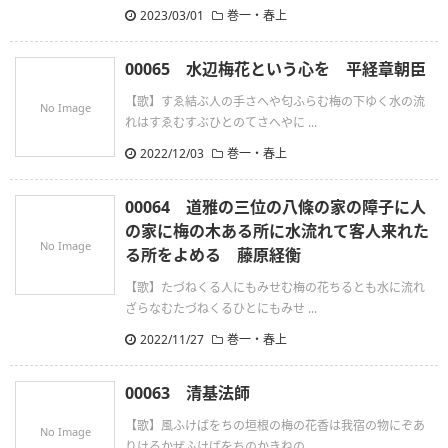
2023/03/01
巻一・春上
00065 水辺梅花という心を 平経章朝臣
【歌】すゑ結ぶ人の手さへや匂ふらむ梅の下ゆく水の流
No Image
れはすゑむすぶひとのてさへやに ...
2022/12/03
巻一・春上
00064 道雅の三位の八條の家の障子に人
の家に梅の木ある所に水流れて客人来れた
No Image
る所をよめる 藤原経衡
【歌】たづねくる人にもみせむ梅の花ちるとも水に流れ
ざらなむたづねくるひとにもみせ ...
2022/11/27
巻一・春上
00063 清基法師
【歌】風ふけばをちの垣根の梅の花香は我宿の物にぞあ
No Image
りけるかぜふけばをちのかきねの ...