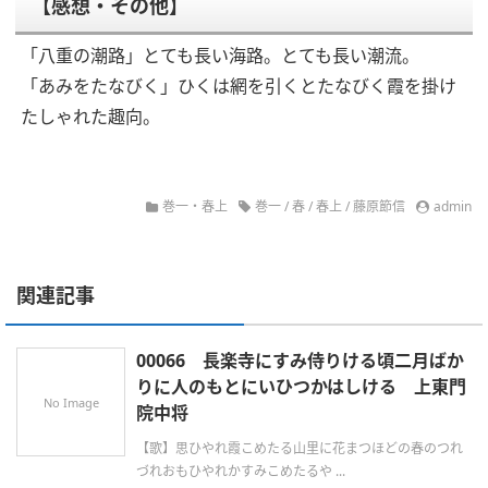
【感想・その他】
「八重の潮路」とても長い海路。とても長い潮流。
「あみをたなびく」ひくは網を引くとたなびく霞を掛け
たしゃれた趣向。
巻一・春上
巻一
/
春
/
春上
/
藤原節信
admin
関連記事
00066 長楽寺にすみ侍りける頃二月ばか
りに人のもとにいひつかはしける 上東門
No Image
院中将
【歌】思ひやれ霞こめたる山里に花まつほどの春のつれ
づれおもひやれかすみこめたるや ...