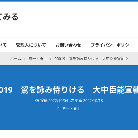
てみる
いて
管理人について
お問い合わせ
プライバシーポリシー
ホーム
›
巻一・春上
›
00019 鶯を詠み侍りける 大中臣能宣朝臣
0019 鶯を詠み侍りける 大中臣能宣
投稿
2022/10/04
更新
2022/10/18
巻一・春上