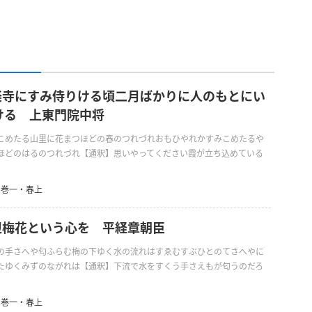
長楽寺にすみ侍りける頃二月ばかりに人のもとにい
ける 上東門院中将
こめたる山里に花まつほどの春のつれづれおもひやれかすみこめたるや
ほどのはるのつれづれ【通釈】思いやってください霞が立ち込めている
巻一・春上
水辺梅花という心を 平経章朝臣
の手さへや匂ふらむ梅の下ゆく水の流れはすゑむすぶひとのてさへやに
たゆくみずのながれは【通釈】下流で水をすくう手さえもが匂うのだろ
巻一・春上