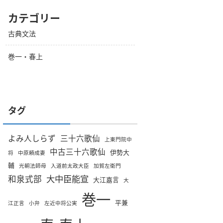
カテゴリー
古典文法
巻一・春上
タグ
よみ人しらず
三十六歌仙
上東門院中
中古三十六歌仙
伊勢大
将
中原頼成妻
輔
光朝法師母
入道前太政大臣
加賀左衛門
大中臣能宣
和泉式部
大江嘉言
大
巻一
平兼
江正言
小弁
左近中将公実