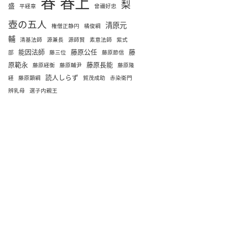
春
春上
梨
盛
平経章
曾禰好忠
壺の五人
清原元
権僧正静円
橘俊綱
輔
清基法師
源兼長
源師賢
素意法師
紫式
能因法師
藤原公任
藤
部
藤三位
藤原節信
原範永
藤原長能
藤原経衡
藤原輔尹
藤原隆
読人しらず
経
藤原顕綱
賀茂成助
赤染衛門
辨乳母
選子内親王