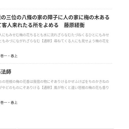
道雅の三位の八條の家の障子に人の家に梅の木ある
て客人来れたる所をよめる 藤原経衡
人にもみせむ梅の花ちるとも水に流れざらなむたづねくるひとにもみせ
ともみづにながれざらなむ【通釈】尋ねてくる人にも見せよう梅の花を
巻一・春上
基法師
ちの垣根の梅の花香は我宿の物にぞありけるかぜふけばをちのかきねの
がやどのものにぞありける【通釈】風が吹くと遠い垣根の梅の花も香り
巻一・春上