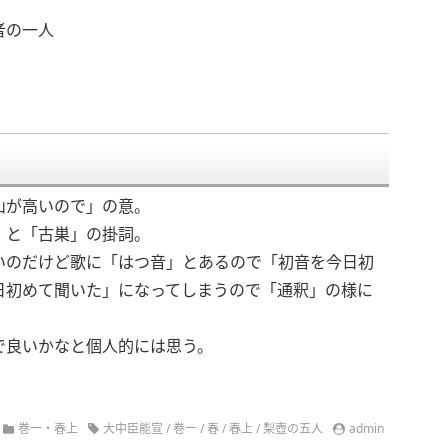
者の一人
山が高いので」の意。
」と「古巣」の掛詞。
いのだけど歌に「はつ音」とあるので「初音を今日初
日初めて聞いた」になってしまうので「通釈」の様に
で良いかなと個人的には思う。
巻一・春上
大中臣能宣
/
巻一
/
春
/
春上
/
梨壺の五人
admin