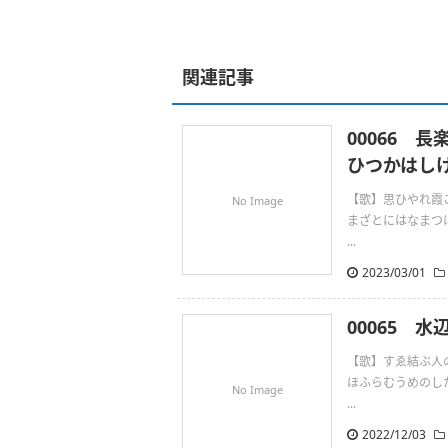
関連記事
00066 
ひつかはし
【歌】思ひやれ霞
No Image
まざとにはなまつ
...
2023/03/01
00065 
【歌】すゑ結ぶ人
ほふらむうめのし
No Image
...
2022/12/03