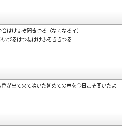
つ音はけふぞ聞きつる（なくなるイ）
のいづるはつねはけふそききつる
ら鶯が出て来て鳴いた初めての声を今日こそ聞いたよ