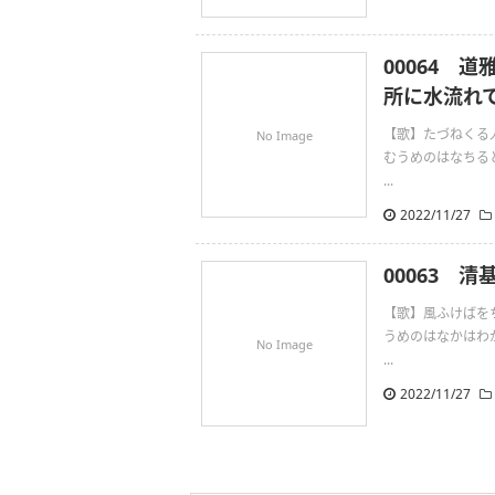
00064 
所に水流れ
【歌】たづねくる
No Image
むうめのはなちる
...
2022/11/27
00063 清
【歌】風ふけばを
うめのはなかはわ
No Image
...
2022/11/27